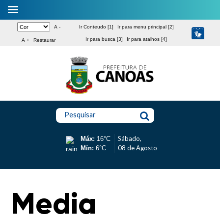
A -
Ir Conteudo [1]
Ir para menu principal [2]
Ir para busca [3]
Ir para atalhos [4]
A +
Restaurar
Pesquisar
Sábado,
Máx:
16°C
08 de Agosto
Mín:
6°C
Media