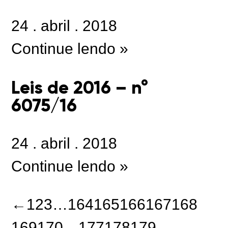
24
.
abril
.
2018
Continue lendo »
Leis de 2016 – n°
6075/16
24
.
abril
.
2018
Continue lendo »
←
1
2
3
…
164
165
166
167
168
169
170
…
177
178
179
→