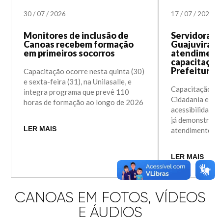
30
/
07
/
2026
17
/
07
/
2026
Monitores de inclusão de
Servidoras
Canoas recebem formação
Guajuviras 
em primeiros socorros
atendiment
capacitação
Prefeitura
Capacitação ocorre nesta quinta (30)
e sexta-feira (31), na Unilasalle, e
Capacitação da
integra programa que prevê 110
Cidadania e In
horas de formação ao longo de 2026
acessibilidade 
já demonstra r
LER MAIS
atendimento à
LER MAIS
CANOAS EM FOTOS, VÍDEOS
E ÁUDIOS