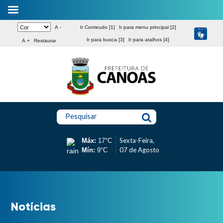
A -
Ir Conteudo [1]
Ir para menu principal [2]
Ir para busca [3]
Ir para atalhos [4]
A +
Restaurar
Pesquisar
Sexta-Feira,
Máx:
17°C
07 de Agosto
Mín:
9°C
Notícias