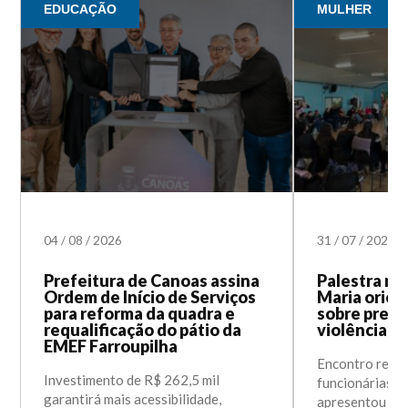
EDUCAÇÃO
MULHER
04
/
08
/
2026
31
/
07
/
2026
Prefeitura de Canoas assina
Palestra na
Ordem de Início de Serviços
Maria orien
para reforma da quadra e
sobre prev
requalificação do pátio da
violência c
EMEF Farroupilha
Encontro reuni
Investimento de R$ 262,5 mil
funcionárias d
garantirá mais acessibilidade,
apresentou in