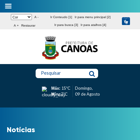
A -
Ir Conteudo [1]
Ir para menu principal [2]
Ir para busca [3]
Ir para atalhos [4]
A +
Restaurar
Pesquisar
Domingo,
Máx:
15°C
09 de Agosto
Mín:
7°C
Notícias