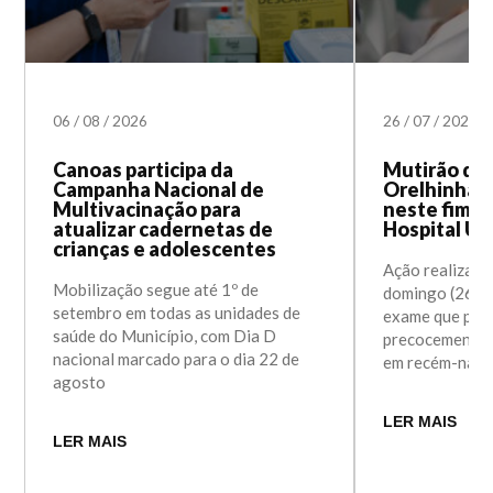
06
/
08
/
2026
26
/
07
/
2026
Canoas participa da
Mutirão do 
Campanha Nacional de
Orelhinha 
Multivacinação para
neste fim d
atualizar cadernetas de
Hospital Un
crianças e adolescentes
Ação realizada
Mobilização segue até 1º de
domingo (26) a
setembro em todas as unidades de
exame que perm
saúde do Município, com Dia D
precocemente a
nacional marcado para o dia 22 de
em recém-nasc
agosto
LER MAIS
LER MAIS