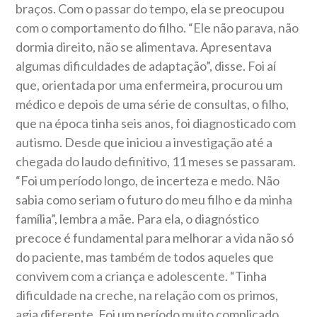
braços. Com o passar do tempo, ela se preocupou
com o comportamento do filho. “Ele não parava, não
dormia direito, não se alimentava. Apresentava
algumas dificuldades de adaptação”, disse. Foi aí
que, orientada por uma enfermeira, procurou um
médico e depois de uma série de consultas, o filho,
que na época tinha seis anos, foi diagnosticado com
autismo. Desde que iniciou a investigação até a
chegada do laudo definitivo, 11 meses se passaram.
“Foi um período longo, de incerteza e medo. Não
sabia como seriam o futuro do meu filho e da minha
família”, lembra a mãe. Para ela, o diagnóstico
precoce é fundamental para melhorar a vida não só
do paciente, mas também de todos aqueles que
convivem com a criança e adolescente. “Tinha
dificuldade na creche, na relação com os primos,
agia diferente. Foi um período muito complicado