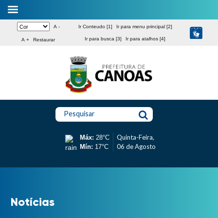
A -
Ir Conteudo [1]
Ir para menu principal [2]
Ir para busca [3]
Ir para atalhos [4]
A +
Restaurar
Pesquisar
Quinta-Feira,
Máx:
28°C
06 de Agosto
Mín:
17°C
Notícias