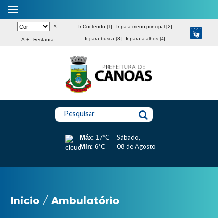
A -
Ir Conteudo [1]
Ir para menu principal [2]
Ir para busca [3]
Ir para atalhos [4]
A +
Restaurar
Pesquisar
Sábado,
Máx:
17°C
08 de Agosto
Mín:
6°C
Início
/
Ambulatório