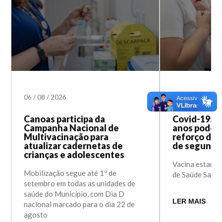
06
/
08
/
2026
02
/
06
/
2023
Canoas participa da
Covid-19: cr
Campanha Nacional de
anos podem
Multivacinação para
reforço da 
atualizar cadernetas de
de segunda-
crianças e adolescentes
Vacina estará 
Mobilização segue até 1º de
de Saúde Santa
setembro em todas as unidades de
saúde do Município, com Dia D
LER MAIS
nacional marcado para o dia 22 de
agosto