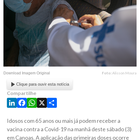
Foto:
Alisson Moura
Download Imagem Original
Clique para ouvir esta notícia
Compartilhe
LinkedIn
Facebook
WhatsApp
X
Share
Idosos com 65 anos ou mais já podem receber a
vacina contra a Covid-19 na manhã deste sábado (3)
em Canoas. A aplicação das primeiras doses ocorre