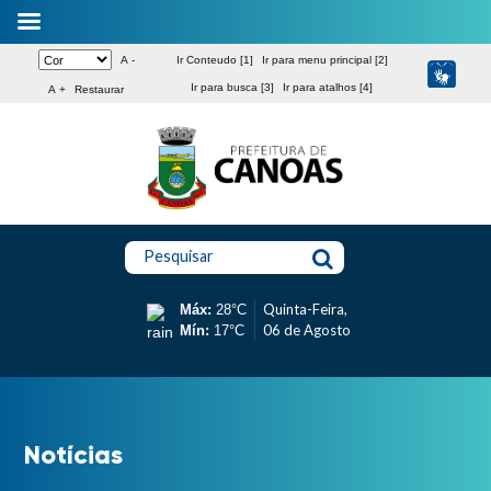
A -
Ir Conteudo [1]
Ir para menu principal [2]
Ir para busca [3]
Ir para atalhos [4]
A +
Restaurar
Pesquisar
Quinta-Feira,
Máx:
28°C
06 de Agosto
Mín:
17°C
Notícias