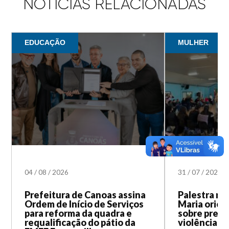
NOTÍCIAS RELACIONADAS
EDUCAÇÃO
MULHER
04
/
08
/
2026
31
/
07
/
2026
Prefeitura de Canoas assina
Palestra na
Ordem de Início de Serviços
Maria orien
para reforma da quadra e
sobre prev
requalificação do pátio da
violência c