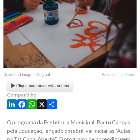
Foto:
Alisson Moura
Download Imagem Original
Clique para ouvir esta notícia
Compartilhe
LinkedIn
Facebook
WhatsApp
X
Share
O programa da Prefeitura Municipal, Pacto Canoas
pela Educação, lançado em abril, vai iniciar as “Aulas
na TV, Canal Aberto”. O programa de aprendizagem,