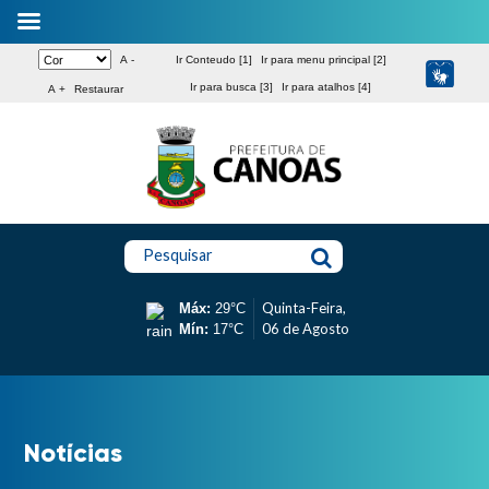
A -
Ir Conteudo [1]
Ir para menu principal [2]
Ir para busca [3]
Ir para atalhos [4]
A +
Restaurar
Pesquisar
Quinta-Feira,
Máx:
29°C
06 de Agosto
Mín:
17°C
Notícias