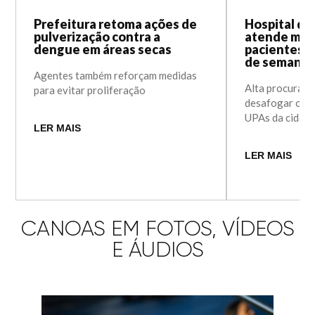
Prefeitura retoma ações de
Hospital d
pulverização contra a
atende mais
dengue em áreas secas
pacientes no
de semana
Agentes também reforçam medidas
Alta procura no
para evitar proliferação
desafogar o a
UPAs da cidad
LER MAIS
LER MAIS
CANOAS EM FOTOS, VÍDEOS
E ÁUDIOS