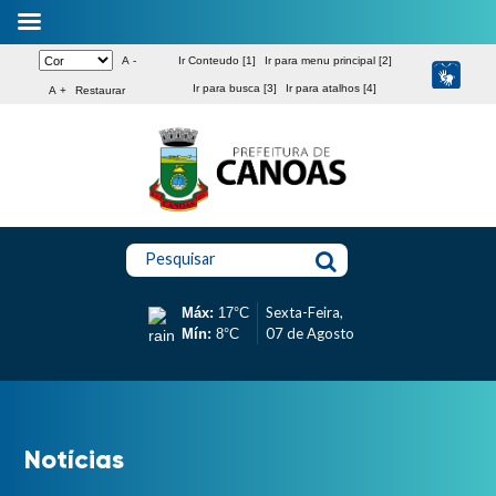
A -
Ir Conteudo [1]
Ir para menu principal [2]
Ir para busca [3]
Ir para atalhos [4]
A +
Restaurar
Pesquisar
Sexta-Feira,
Máx:
17°C
07 de Agosto
Mín:
8°C
Notícias