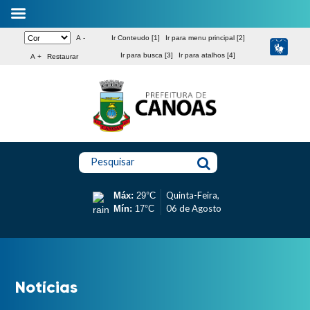
A -
Ir Conteudo [1]
Ir para menu principal [2]
Ir para busca [3]
Ir para atalhos [4]
A +
Restaurar
Pesquisar
Quinta-Feira,
Máx:
29°C
06 de Agosto
Mín:
17°C
Notícias