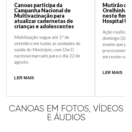
Canoas participa da
Mutirão do 
Campanha Nacional de
Orelhinha 
Multivacinação para
neste fim d
atualizar cadernetas de
Hospital Un
crianças e adolescentes
Ação realizada
Mobilização segue até 1º de
domingo (26) a
setembro em todas as unidades de
exame que perm
saúde do Município, com Dia D
precocemente a
nacional marcado para o dia 22 de
em recém-nasc
agosto
LER MAIS
LER MAIS
CANOAS EM FOTOS, VÍDEOS
E ÁUDIOS