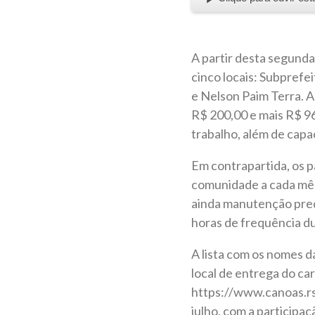
A partir desta segunda
cinco locais: Subpref
e Nelson Paim Terra. A
R$ 200,00 e mais R$ 96
trabalho, além de capac
Em contrapartida, os p
comunidade a cada mês,
ainda manutenção predi
horas de frequência du
A lista com os nomes d
local de entrega do car
https://www.canoas.rs
julho, com a particip