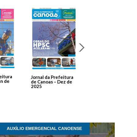
Jornal Da Prefeitura
De Canoas Prestaçã
eitura
Jornal da Prefeitura
de Contas – Edição 1
an de
de Canoas – Dez de
2025
AUXÍLIO EMERGENCIAL CANOENSE