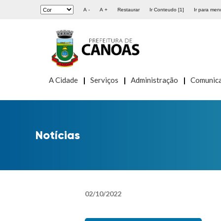
A -
A +
Restaurar
Ir Conteudo [1]
Ir para menu
A Cidade
Serviços
Administração
Comunic
Notícias
02
/
10
/
2022