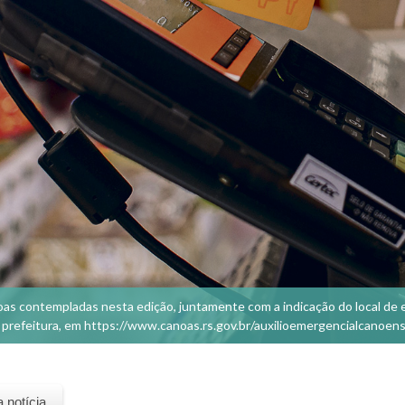
oas contempladas nesta edição, juntamente com a indicação do local de e
 prefeitura, em https://www.canoas.rs.gov.br/auxilioemergencialcanoens
a notícia