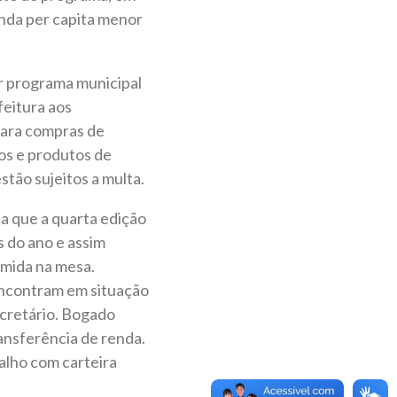
enda per capita menor
r programa municipal
feitura aos
para compras de
os e produtos de
tão sujeitos a multa.
a que a quarta edição
s do ano e assim
omida na mesa.
encontram em situação
ecretário. Bogado
ansferência de renda.
alho com carteira