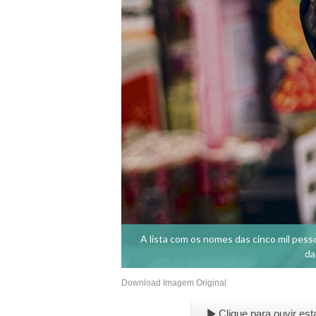
A lista com os nomes das cinco mil pess
da
Download Imagem Original
Clique para ouvir est