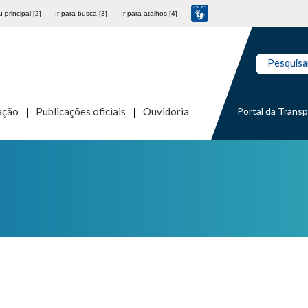
 principal [2]
Ir para busca [3]
Ir para atalhos [4]
Pesquisa
Portal da Trans
ação
Publicações oficiais
Ouvidoria