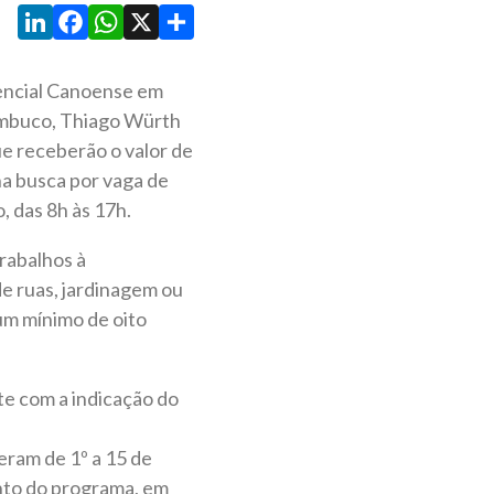
LinkedIn
Facebook
WhatsApp
X
Share
gencial Canoense em
anmbuco, Thiago Würth
ue receberão o valor de
na busca por vaga de
, das 8h às 17h.
rabalhos à
de ruas, jardinagem ou
um mínimo de oito
te com a indicação do
eram de 1º a 15 de
ento do programa, em