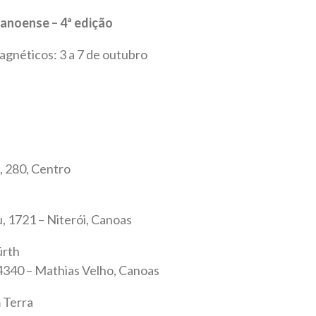
Canoense – 4ª edição
agnéticos: 3 a 7 de outubro
, 280, Centro
, 1721 – Niterói, Canoas
ürth
 4340 – Mathias Velho, Canoas
 Terra