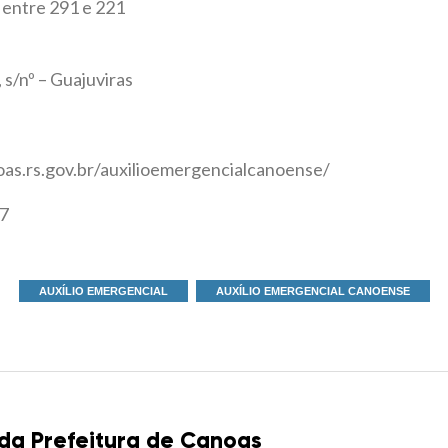
entre 291 e 221
 s/nº – Guajuviras
oas.rs.gov.br/auxilioemergencialcanoense/
7
AUXÍLIO EMERGENCIAL
AUXÍLIO EMERGENCIAL CANOENSE
 da Prefeitura de Canoas