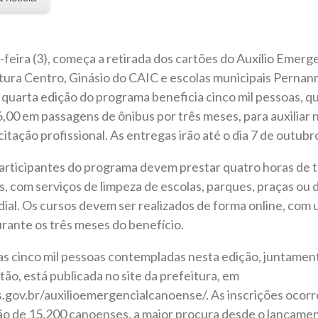
-feira (3), começa a retirada dos cartões do Auxílio Emer
eitura Centro, Ginásio do CAIC e escolas municipais Pern
 quarta edição do programa beneficia cinco mil pessoas, q
,00 em passagens de ônibus por três meses, para auxiliar 
itação profissional. As entregas irão até o dia 7 de outubro
articipantes do programa devem prestar quatro horas de t
 com serviços de limpeza de escolas, parques, praças ou 
al. Os cursos devem ser realizados de forma online, com 
rante os três meses do benefício.
as cinco mil pessoas contempladas nesta edição, juntamen
tão, está publicada no site da prefeitura, em
.gov.br/auxilioemergencialcanoense/. As inscrições ocorr
ação de 15.200 canoenses, a maior procura desde o lançam