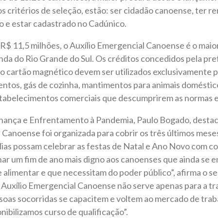
s critérios de seleção, estão: ser cidadão canoense, ter r
o e estar cadastrado no Cadúnico.
R$ 11,5 milhões, o Auxílio Emergencial Canoense é o maio
nda do Rio Grande do Sul. Os créditos concedidos pela pre
do cartão magnético devem ser utilizados exclusivamente 
ntos, gás de cozinha, mantimentos para animais doméstic
stabelecimentos comerciais que descumprirem as normas es
nança e Enfrentamento à Pandemia, Paulo Bogado, destac
 Canoense foi organizada para cobrir os três últimos mese
mílias possam celebrar as festas de Natal e Ano Novo com c
r um fim de ano mais digno aos canoenses que ainda se 
 e alimentar e que necessitam do poder público”, afirma o s
 Auxílio Emergencial Canoense não serve apenas para a tr
oas socorridas se capacitem e voltem ao mercado de trab
onibilizamos curso de qualificação”.