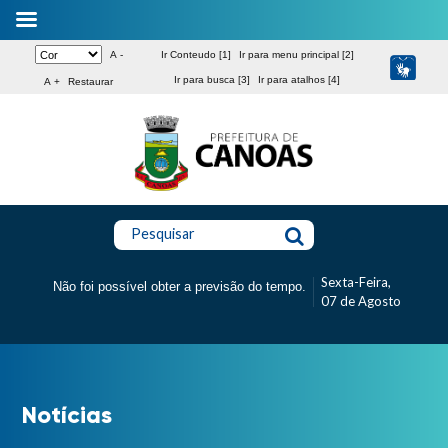
A -
Ir Conteudo [1]
Ir para menu principal [2]
Ir para busca [3]
Ir para atalhos [4]
A +
Restaurar
Pesquisar
Sexta-Feira,
Não foi possível obter a previsão do tempo.
07 de Agosto
Notícias