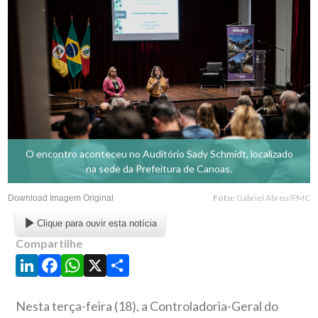
O encontro aconteceu no Auditório Sady Schmidt, localizado
na sede da Prefeitura de Canoas.
Foto:
Gabriel Abreu/PMC
Download Imagem Original
Clique para ouvir esta notícia
Compartilhe
LinkedIn
Facebook
WhatsApp
X
Share
Nesta terça-feira (18), a Controladoria-Geral do