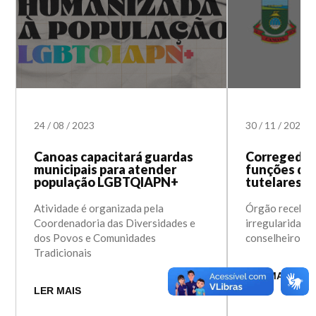
24
/
08
/
2023
30
/
11
/
2022
Canoas capacitará guardas
Corregedori
municipais para atender
funções dos
população LGBTQIAPN+
tutelares d
Atividade é organizada pela
Órgão recebe e
Coordenadoria das Diversidades e
irregularidade
dos Povos e Comunidades
conselheiros
Tradicionais
LER MAIS
LER MAIS