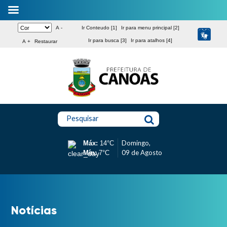
A -
Ir Conteudo [1]
Ir para menu principal [2]
Ir para busca [3]
Ir para atalhos [4]
A +
Restaurar
Pesquisar
Domingo,
Máx:
14°C
09 de Agosto
Mín:
7°C
Notícias