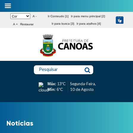
A -
Ir Conteudo [1]
Ir para menu principal [2]
Ir para busca [3]
Ir para atalhos [4]
A +
Restaurar
Pesquisar
Segunda-Feira,
Máx:
13°C
10 de Agosto
Mín:
6°C
Notícias