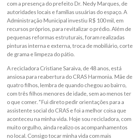
com a presença do prefeito Dr. Nedy Marques, de
autoridades locais e famílias usuárias do espaço.
A
Administração Municipal investiu R$ 100 mil, em
recursos próprios, para revitalizar o prédio. Além de
pequenas reformas estruturais, foram realizadas
pinturas interna e externa, troca de mobiliário, corte
de grama e limpeza do pátio.
A recicladora Cristiane Saraiva, de 48 anos, está
ansiosa para reabertura do CRAS Harmonia. Mãe de
quatro filhos, lembra de quando chegou ao bairro,
com três filhos menores de idade, sem ao menos ter
o que comer. “Fui direto pedir orientações para a
assistente social do CRAS e foi a melhor coisa que
aconteceu na minha vida. Hoje sou recicladora, com
muito orgulho, ainda realizo os acompanhamentos
no local. Consigo tocar minha vida com mais