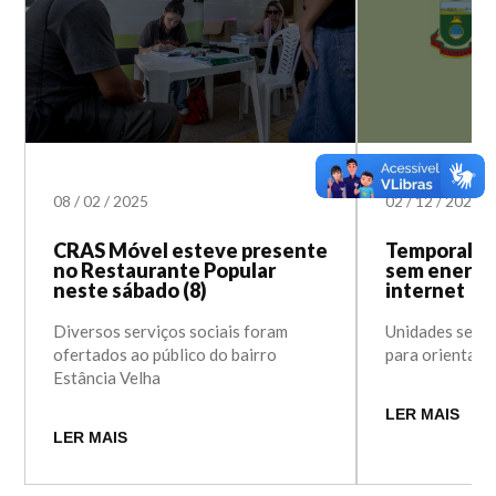
08
/
02
/
2025
02
/
12
/
2024
CRAS Móvel esteve presente
Temporal d
no Restaurante Popular
sem energia
neste sábado (8)
internet
Diversos serviços sociais foram
Unidades segu
ofertados ao público do bairro
para orientaçã
Estância Velha
LER MAIS
LER MAIS