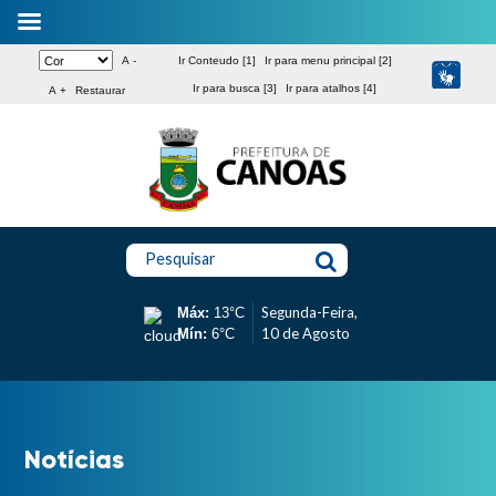
A -
Ir Conteudo [1]
Ir para menu principal [2]
Ir para busca [3]
Ir para atalhos [4]
A +
Restaurar
Pesquisar
Segunda-Feira,
Máx:
13°C
10 de Agosto
Mín:
6°C
Notícias