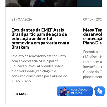
21
/
07
/
2026
09
/
07
/
2026
Estudantes da EMEF Assis
Mesa Temát
Brasil participam de ação de
desenvolvi
educação ambiental
e inovação 
promovida em parceria com a
Plano Diret
Braskem
Encontro na p
Projeto desenvolvido em conjunto
(13) discutirá 
com a Secretaria Municipal de
fortalecer a ec
Educação levou atividades sobre
inovação e con
biodiversidade, reciclagem e
Cidade do Con
consumo consciente para alunos do
planejamento 
1º ao 5º ano
LER MAIS
LER MAIS