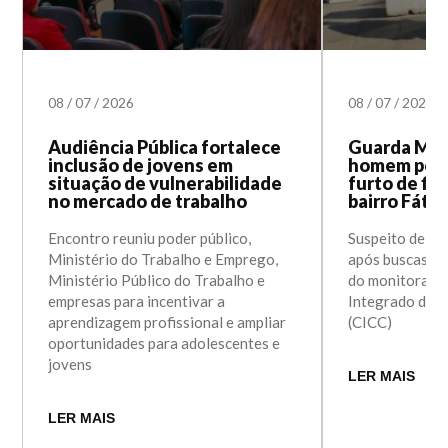
08
/
07
/
2026
08
/
07
/
2026
Audiência Pública fortalece
Guarda Mun
inclusão de jovens em
homem por 
situação de vulnerabilidade
furto de fio
no mercado de trabalho
bairro Fáti
Encontro reuniu poder público,
Suspeito de 23
Ministério do Trabalho e Emprego,
após buscas; a
Ministério Público do Trabalho e
do monitorame
empresas para incentivar a
Integrado de 
aprendizagem profissional e ampliar
(CICC)
oportunidades para adolescentes e
jovens
LER MAIS
LER MAIS