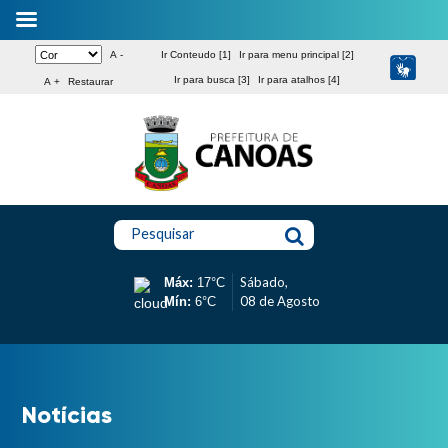
A -
Ir Conteudo [1]
Ir para menu principal [2]
Ir para busca [3]
Ir para atalhos [4]
A +
Restaurar
Pesquisar
Sábado,
Máx:
17°C
08 de Agosto
Mín:
6°C
Notícias