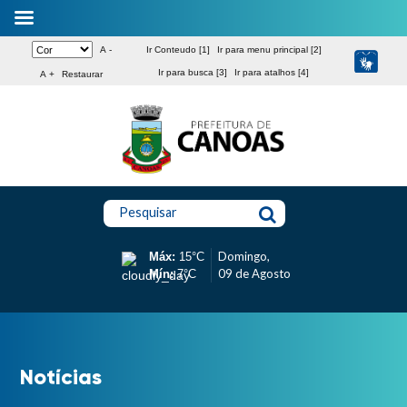
A -
Ir Conteudo [1]
Ir para menu principal [2]
Ir para busca [3]
Ir para atalhos [4]
A +
Restaurar
Pesquisar
Domingo,
Máx:
15°C
09 de Agosto
Mín:
7°C
Notícias