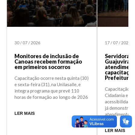
30
/
07
/
2026
17
/
07
/
2026
Monitores de inclusão de
Servidoras
Canoas recebem formação
Guajuviras 
em primeiros socorros
atendiment
capacitação
Prefeitura
Capacitação ocorre nesta quinta (30)
e sexta-feira (31), na Unilasalle, e
Capacitação da
integra programa que prevê 110
Cidadania e In
horas de formação ao longo de 2026
acessibilidade 
já demonstra r
LER MAIS
atendimento à
LER MAIS