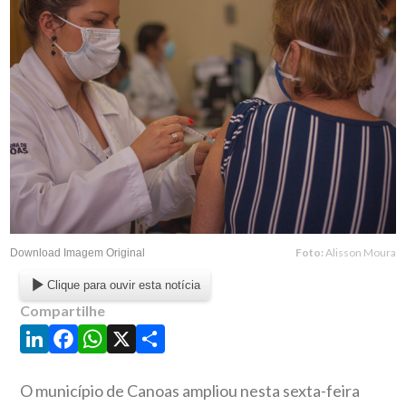
Foto:
Alisson Moura
Download Imagem Original
Clique para ouvir esta notícia
Compartilhe
LinkedIn
Facebook
WhatsApp
X
Share
O município de Canoas ampliou nesta sexta-feira