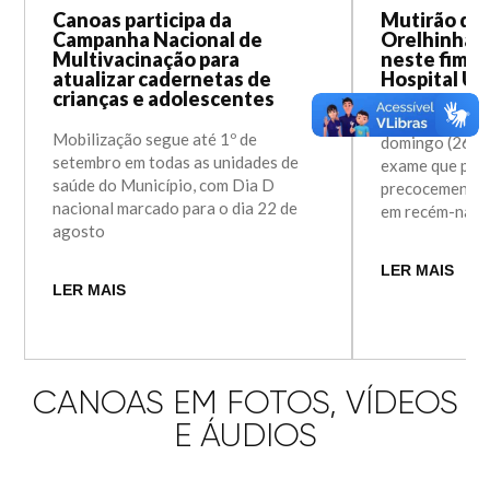
Canoas participa da
Mutirão do 
Campanha Nacional de
Orelhinha 
Multivacinação para
neste fim d
atualizar cadernetas de
Hospital Un
crianças e adolescentes
Ação realizada
Mobilização segue até 1º de
domingo (26) a
setembro em todas as unidades de
exame que perm
saúde do Município, com Dia D
precocemente a
nacional marcado para o dia 22 de
em recém-nasc
agosto
LER MAIS
LER MAIS
CANOAS EM FOTOS, VÍDEOS
E ÁUDIOS