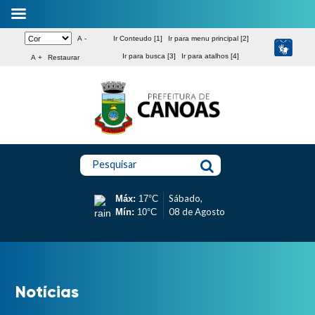
A -
Ir Conteudo [1]
Ir para menu principal [2]
Ir para busca [3]
Ir para atalhos [4]
A +
Restaurar
Pesquisar
Sábado,
Máx:
17°C
08 de Agosto
Mín:
10°C
Notícias