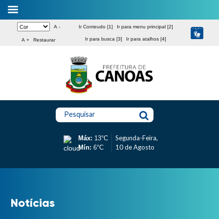
A -
Ir Conteudo [1]
Ir para menu principal [2]
Ir para busca [3]
Ir para atalhos [4]
A +
Restaurar
Pesquisar
Segunda-Feira,
Máx:
13°C
10 de Agosto
Mín:
6°C
Notícias