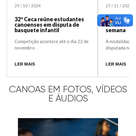
29
/
10
/
2024
27
/
11
/
2023
32º Ceca reúne estudantes
Ceca 2023: 
canoenses em disputa de
futebol oco
basquete infantil
semana
Competição acontece até o dia 22 de
A modalidade é 
novembro
disputada nest
LER MAIS
LER MAIS
CANOAS EM FOTOS, VÍDEOS
E ÁUDIOS