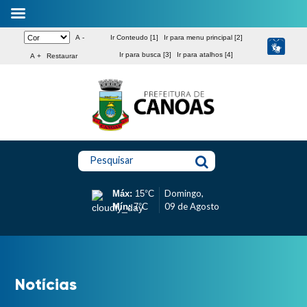
A -
Ir Conteudo [1]
Ir para menu principal [2]
Ir para busca [3]
Ir para atalhos [4]
A +
Restaurar
Pesquisar
Domingo,
Máx:
15°C
09 de Agosto
Mín:
7°C
Notícias