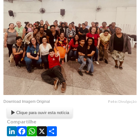
Foto:
Divulgação
Download Imagem Original
Clique para ouvir esta notícia
Compartilhe
LinkedIn
Facebook
WhatsApp
X
Share