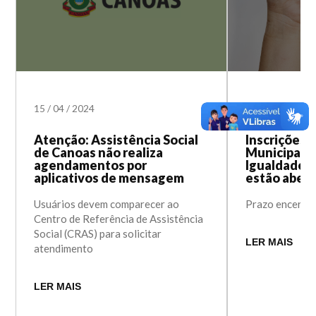
15
/
04
/
2024
25
/
03
/
2024
Atenção: Assistência Social
Inscrições 
de Canoas não realiza
Municipal 
agendamentos por
Igualdade R
aplicativos de mensagem
estão abert
Usuários devem comparecer ao
Prazo encerra n
Centro de Referência de Assistência
Social (CRAS) para solicitar
LER MAIS
atendimento
LER MAIS