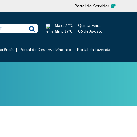
Portal do Servidor
Quinta-Feira,
Máx:
27°C
r
06 de Agosto
Mín:
17°C
parência
Portal do Desenvolvimento
Portal da Fazenda