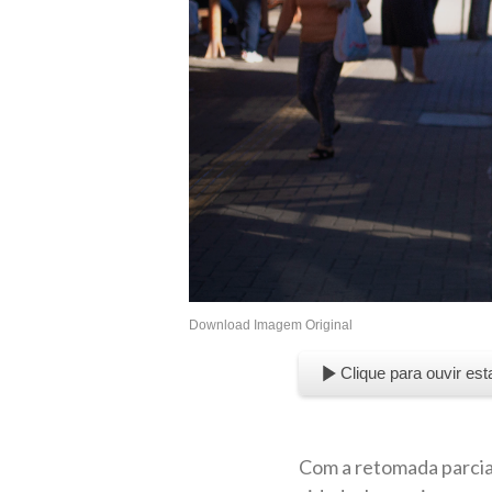
Download Imagem Original
Clique para ouvir est
Com a retomada parcial