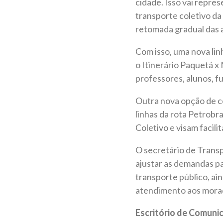
cidade. Isso vai repr
transporte coletivo d
retomada gradual das a
Com isso, uma nova lin
o Itinerário Paquetá 
professores, alunos, f
Outra nova opção de co
linhas da rota Petrobr
Coletivo e visam facili
O secretário de Transp
ajustar as demandas p
transporte público, a
atendimento aos morad
Escritório de Comun