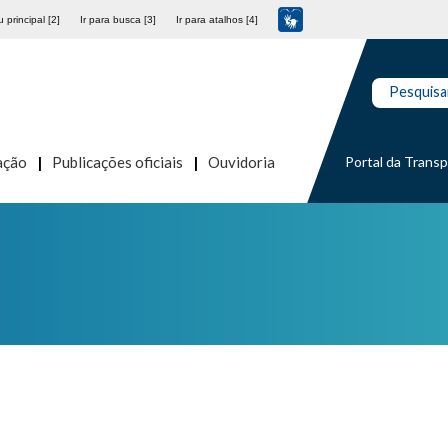
 principal [2]
Ir para busca [3]
Ir para atalhos [4]
Pesquisa
Portal da Trans
ação
Publicações oficiais
Ouvidoria