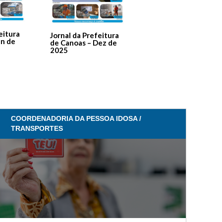
Jornal Da Prefeitura
De Canoas Prestaçã
eitura
Jornal da Prefeitura
de Contas – Edição 1
an de
de Canoas – Dez de
2025
COORDENADORIA DA PESSOA IDOSA /
TRANSPORTES