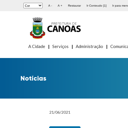
A -
A +
Restaurar
Ir Conteudo [1]
Ir para menu
A Cidade
Serviços
Administração
Comunic
Notícias
21
/
06
/
2021