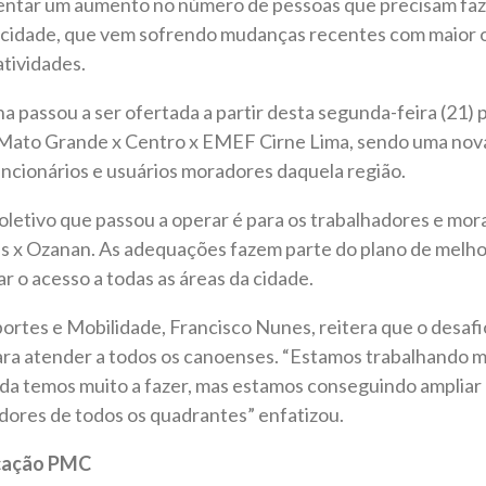
esentar um aumento no número de pessoas que precisam faz
a cidade, que vem sofrendo mudanças recentes com maior o
tividades.
ha passou a ser ofertada a partir desta segunda-feira (21
x Mato Grande x Centro x EMEF Cirne Lima, sendo uma nov
uncionários e usuários moradores daquela região.
letivo que passou a operar é para os trabalhadores e mora
as x Ozanan. As adequações fazem parte do plano de melho
tar o acesso a todas as áreas da cidade.
ortes e Mobilidade, Francisco Nunes, reitera que o desafi
ara atender a todos os canoenses. “Estamos trabalhando m
inda temos muito a fazer, mas estamos conseguindo amplia
ores de todos os quadrantes” enfatizou.
icação PMC