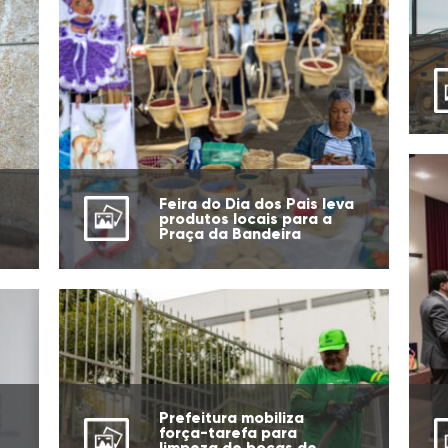
Feira do Dia dos Pais leva
produtos locais para a
Praça da Bandeira
Prefeitura mobiliza
força-tarefa para
limpeza de bocas de