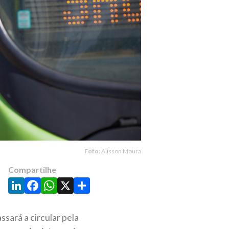
Foto:
Alisson Moura
Compartilhe
LinkedIn
Facebook
WhatsApp
X
Share
sará a circular pela