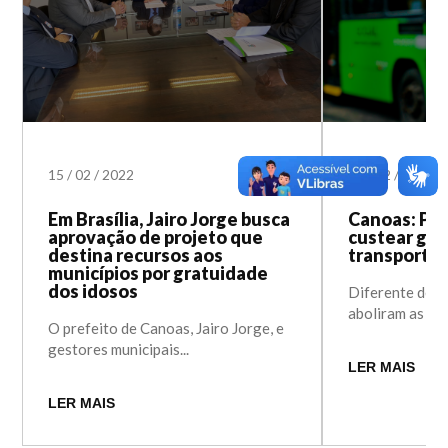
15
/
02
/
2022
28
/
12
/
2021
Em Brasília, Jairo Jorge busca
Canoas: Pre
aprovação de projeto que
custear gra
destina recursos aos
transporte 
municípios por gratuidade
dos idosos
Diferente de o
aboliram as gra
O prefeito de Canoas, Jairo Jorge, e
gestores municipais...
LER MAIS
LER MAIS