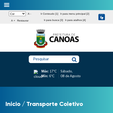
A -
Ir Conteudo [1]
Ir para menu principal [2]
Ir para busca [3]
Ir para atalhos [4]
A +
Restaurar
Pesquisar
Sábado,
Máx:
17°C
08 de Agosto
Mín:
6°C
Início
/
Transporte Coletivo