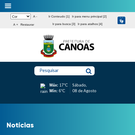
A -
Ir Conteudo [1]
Ir para menu principal [2]
Ir para busca [3]
Ir para atalhos [4]
A +
Restaurar
Pesquisar
Sábado,
Máx:
17°C
08 de Agosto
Mín:
6°C
Notícias