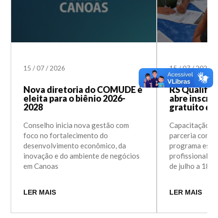
15
/
07
/
2026
15
/
07
/
2026
Nova diretoria do COMUDE é
RS Qualifi
eleita para o biênio 2026-
abre inscri
2028
gratuito d
Conselho inicia nova gestão com
Capacitação se
foco no fortalecimento do
parceria com o
desenvolvimento econômico, da
programa estad
inovação e do ambiente de negócios
profissional, c
em Canoas
de julho a 18 
LER MAIS
LER MAIS