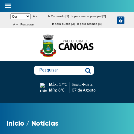
A -
Ir Conteudo [1]
Ir para menu principal [2]
Ir para busca [3]
Ir para atalhos [4]
A +
Restaurar
Pesquisar
Sexta-Feira,
Máx:
17°C
07 de Agosto
Mín:
8°C
Início
/
Notícias