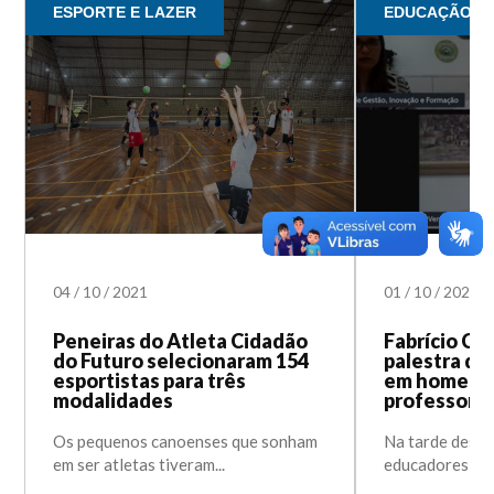
ESPORTE E LAZER
EDUCAÇÃO
04
/
10
/
2021
01
/
10
/
2021
Peneiras do Atleta Cidadão
Fabrício Car
do Futuro selecionaram 154
palestra de
esportistas para três
em homena
modalidades
professore
Os pequenos canoenses que sonham
Na tarde desta 
em ser atletas tiveram...
educadores da r