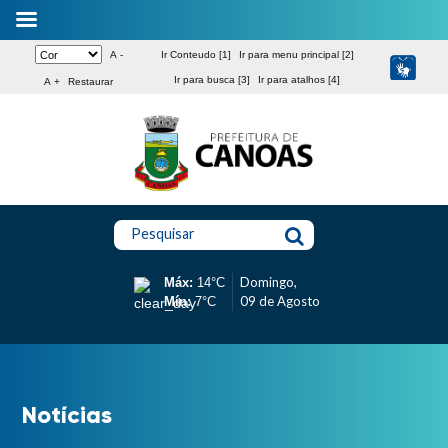
A -
Ir Conteudo [1]
Ir para menu principal [2]
Ir para busca [3]
Ir para atalhos [4]
A +
Restaurar
Pesquisar
Domingo,
Máx:
14°C
09 de Agosto
Mín:
7°C
Notícias