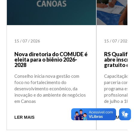
15
/
07
/
2026
15
/
07
/
2026
Nova diretoria do COMUDE é
RS Qualifi
eleita para o biênio 2026-
abre inscri
2028
gratuito d
Conselho inicia nova gestão com
Capacitação se
foco no fortalecimento do
parceria com o
desenvolvimento econômico, da
programa estad
inovação e do ambiente de negócios
profissional, c
em Canoas
de julho a 18 
LER MAIS
LER MAIS