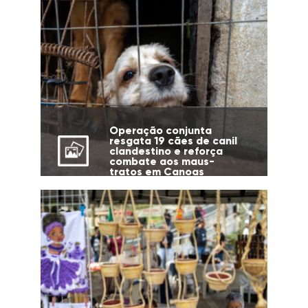
Operação conjunta
resgata 19 cães de canil
clandestino e reforça
combate aos maus-
tratos em Canoas