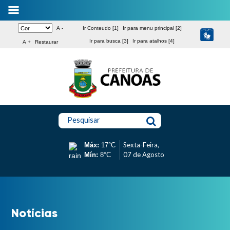
A -
Ir Conteudo [1]
Ir para menu principal [2]
Ir para busca [3]
Ir para atalhos [4]
A +
Restaurar
Pesquisar
Sexta-Feira,
Máx:
17°C
07 de Agosto
Mín:
8°C
Notícias