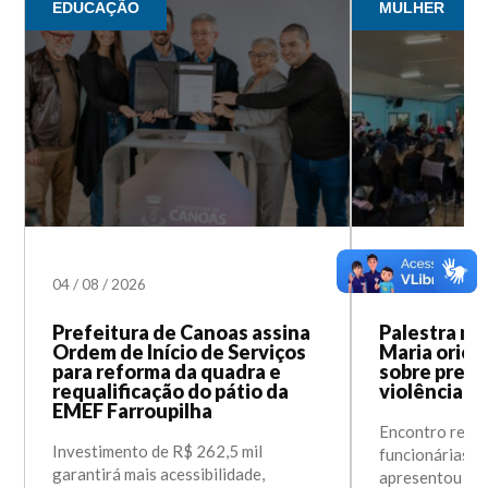
EDUCAÇÃO
MULHER
04
/
08
/
2026
31
/
07
/
2026
Prefeitura de Canoas assina
Palestra na
Ordem de Início de Serviços
Maria orien
para reforma da quadra e
sobre prev
requalificação do pátio da
violência c
EMEF Farroupilha
Encontro reuni
Investimento de R$ 262,5 mil
funcionárias d
garantirá mais acessibilidade,
apresentou in