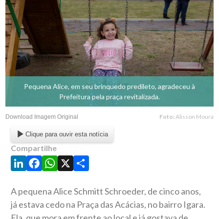
Pequena Alice, em seu brinquedo predileto, agradeceu à
Prefeitura pela praça revitalizada.
Foto:
Alisson Moura
Download Imagem Original
Clique para ouvir esta notícia
Compartilhe
LinkedIn
Facebook
WhatsApp
X
Share
A pequena Alice Schmitt Schroeder, de cinco anos,
já estava cedo na Praça das Acácias, no bairro Igara.
Ela, que mora em frente ao local e já gostava de