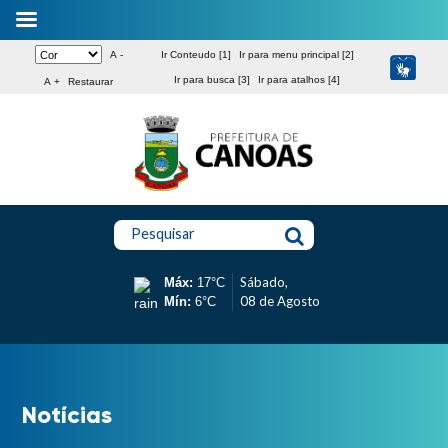
A -
Ir Conteudo [1]
Ir para menu principal [2]
Ir para busca [3]
Ir para atalhos [4]
A +
Restaurar
Pesquisar
Sábado,
Máx:
17°C
08 de Agosto
Mín:
6°C
Notícias