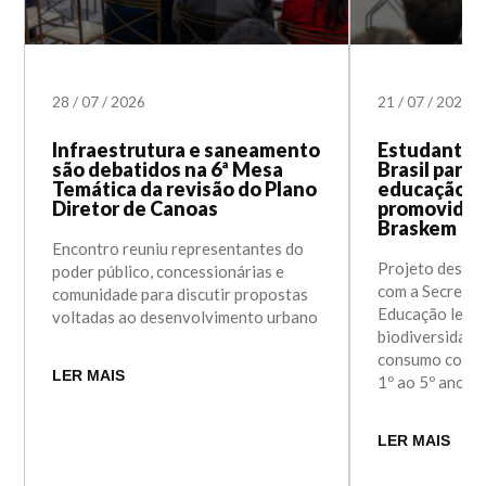
28
/
07
/
2026
21
/
07
/
2026
Infraestrutura e saneamento
Estudantes
são debatidos na 6ª Mesa
Brasil part
Temática da revisão do Plano
educação a
Diretor de Canoas
promovida e
Braskem
Encontro reuniu representantes do
Projeto desen
poder público, concessionárias e
com a Secretar
comunidade para discutir propostas
Educação levou
voltadas ao desenvolvimento urbano
biodiversidade
consumo consci
LER MAIS
1º ao 5º ano
LER MAIS