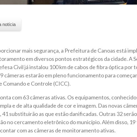
a notícia
porcionar mais segurança, a Prefeitura de Canoas está im
oramento em diversos pontos estratégicos da cidade. A S
esa Civil já instalou 100 km de cabos de fibra óptica por t
179 câmeras estarão em pleno funcionamento para começar 
e Comando e Controle (CICC).
conta com 63 câmeras ativas. Os equipamentos, conhecid
ampla e de alta qualidade de cor e imagem. Das novas câme
, 41 substituirão as que estão danificadas. Outras 32 serã
iarão no cercamento eletrônico do município. Além disso, 1
a contar com as câmeras de monitoramento ativas.