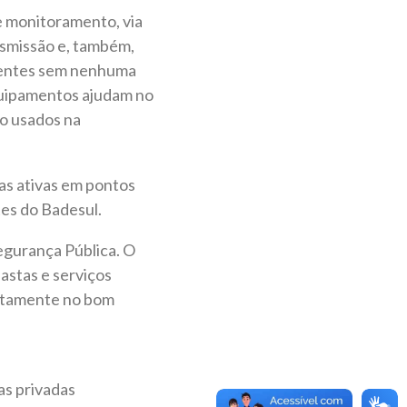
de monitoramento, via
nsmissão e, também,
bientes sem nenhuma
equipamentos ajudam no
ão usados na
ras ativas em pontos
es do Badesul.
egurança Pública. O
pastas e serviços
retamente no bom
as privadas