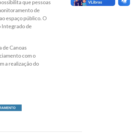
possibilita que pessoas
omonitoramento de
 ao espaço público. O
 Integrado de
ra de Canoas
nciamento com o
m a realização do
ORAMENTO