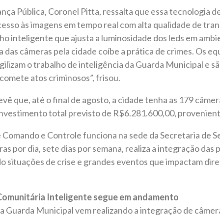
nça Pública, Coronel Pitta, ressalta que essa tecnologia 
acesso às imagens em tempo real com alta qualidade de tra
ho inteligente que ajusta a luminosidade dos leds em am
a das câmeras pela cidade coíbe a prática de crimes. Os 
agilizam o trabalho de inteligência da Guarda Municipal e s
comete atos criminosos”, frisou.
vê que, até o final de agosto, a cidade tenha as 179 câme
nvestimento total previsto de R$6.281.600,00, provenient
 Comando e Controle funciona na sede da Secretaria de S
as por dia, sete dias por semana, realiza a integração das 
do situações de crise e grandes eventos que impactam di
Comunitária Inteligente segue em andamento
 a Guarda Municipal vem realizando a integração de câmer