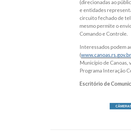
(direcionadas ao públi
e entidades represent
circuito fechado de te
mesmo permite o envio
Comando e Controle.
Interessados podem ace
(
www.canoas.rs.gov.b
Município de Canoas, 
Programa Interação Co
Escritório de Comun
CÂMERAS