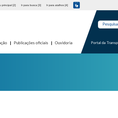
 principal [2]
Ir para busca [3]
Ir para atalhos [4]
Pesquisa
Portal da Trans
ação
Publicações oficiais
Ouvidoria