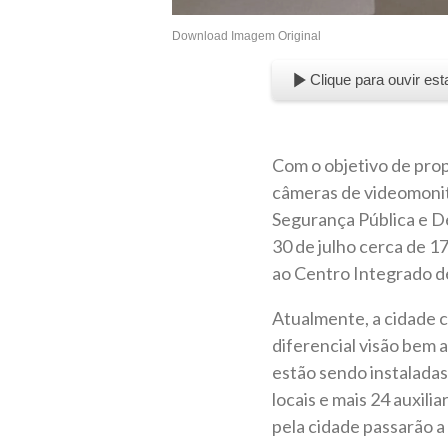
Download Imagem Original
Clique para ouvir est
Com o objetivo de pro
câmeras de videomonit
Segurança Pública e Def
30 de julho cerca de 
ao Centro Integrado d
Atualmente, a cidade 
diferencial visão bem 
estão sendo instaladas
locais e mais 24 auxil
pela cidade passarão 