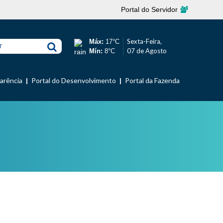
Portal do Servidor
Sexta-Feira,
Máx:
17°C
r
07 de Agosto
Mín:
8°C
parência
Portal do Desenvolvimento
Portal da Fazenda