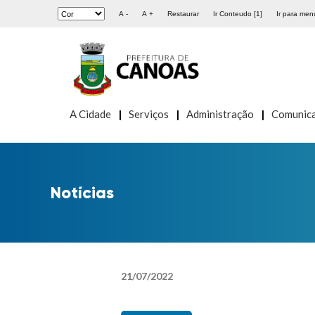
A -
A +
Restaurar
Ir Conteudo [1]
Ir para menu
A Cidade
Serviços
Administração
Comunic
Notícias
21
/
07
/
2022