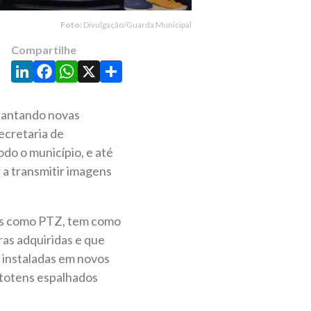
Foto:
Divulgação/Guarda Municipal
Compartilhe
LinkedIn
Facebook
WhatsApp
X
Share
plantando novas
ecretaria de
odo o município, e até
a transmitir imagens
os como PTZ, tem como
ras adquiridas e que
o instaladas em novos
9 totens espalhados