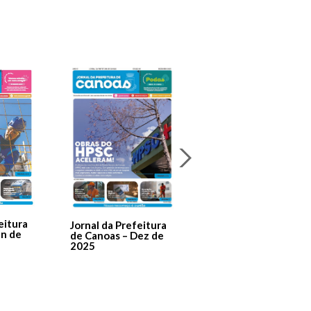
Jornal Da Prefeitura
De Canoas Prestaçã
eitura
Jornal da Prefeitura
de Contas – Edição 1
an de
de Canoas – Dez de
2025