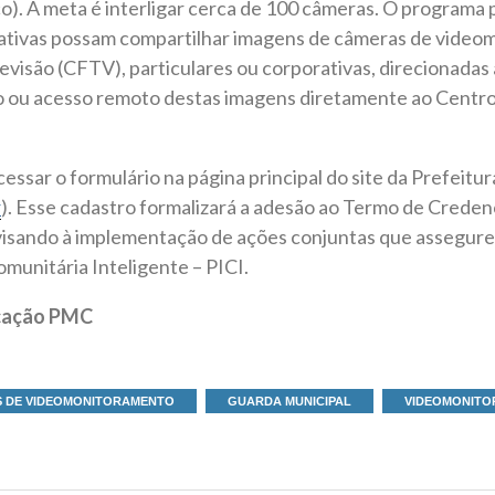
co). A meta é interligar cerca de 100 câmeras. O programa 
ativas possam compartilhar imagens de câmeras de vide
levisão (CFTV), particulares ou corporativas, direcionadas
 ou acesso remoto destas imagens diretamente ao Centro
ssar o formulário na página principal do site da Prefeitu
r
). Esse cadastro formalizará a adesão ao Termo de Crede
visando à implementação de ações conjuntas que assegure
munitária Inteligente – PICI.
icação PMC
 DE VIDEOMONITORAMENTO
GUARDA MUNICIPAL
VIDEOMONIT