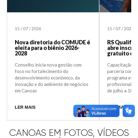
15
/
07
/
2026
15
/
07
/
2026
Nova diretoria do COMUDE é
RS Qualifi
eleita para o biênio 2026-
abre inscri
2028
gratuito d
Conselho inicia nova gestão com
Capacitação se
foco no fortalecimento do
parceria com o
desenvolvimento econômico, da
programa estad
inovação e do ambiente de negócios
profissional, c
em Canoas
de julho a 18 
LER MAIS
LER MAIS
CANOAS EM FOTOS, VÍDEOS