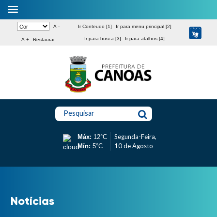
A -
Ir Conteudo [1]
Ir para menu principal [2]
Ir para busca [3]
Ir para atalhos [4]
A +
Restaurar
Pesquisar
Segunda-Feira,
Máx:
12°C
10 de Agosto
Mín:
5°C
Notícias