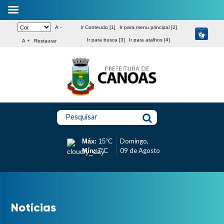
A -
Ir Conteudo [1]
Ir para menu principal [2]
Ir para busca [3]
Ir para atalhos [4]
A +
Restaurar
Pesquisar
Domingo,
Máx:
15°C
09 de Agosto
Mín:
7°C
Notícias