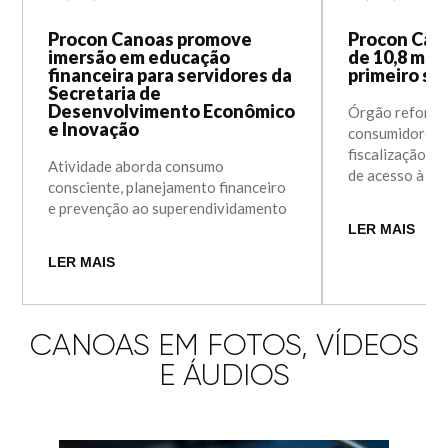
Procon Canoas promove
Procon Cano
imersão em educação
de 10,8 mil
financeira para servidores da
primeiro se
Secretaria de
Desenvolvimento Econômico
Órgão reforçou
e Inovação
consumidores 
fiscalização e 
Atividade aborda consumo
de acesso à po
consciente, planejamento financeiro
e prevenção ao superendividamento
LER MAIS
LER MAIS
CANOAS EM FOTOS, VÍDEOS
E ÁUDIOS