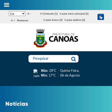
A -
Ir Conteudo [1]
Ir para menu principal [2]
Ir para busca [3]
Ir para atalhos [4]
A +
Restaurar
Pesquisar
Quinta-Feira,
Máx:
29°C
06 de Agosto
Mín:
17°C
Notícias