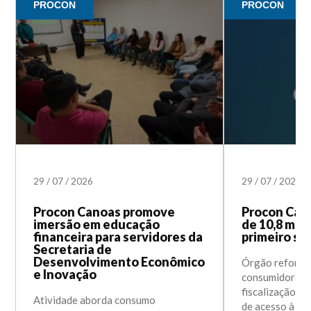
PROCON
PROCON
29
/
07
/
2026
29
/
07
/
2026
Procon Canoas promove
Procon Cano
imersão em educação
de 10,8 mil
financeira para servidores da
primeiro se
Secretaria de
Desenvolvimento Econômico
Órgão reforçou
e Inovação
consumidores 
fiscalização e 
Atividade aborda consumo
de acesso à po