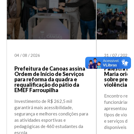
04
/
08
/
2026
31
/
07
/
2026
Prefeitura de Canoas assina
Palestra na
Ordem de Início de Serviços
Maria orien
para reforma da quadra e
sobre prev
requalificação do pátio da
violência c
EMEF Farroupilha
Encontro reuni
Investimento de R$ 262,5 mil
funcionárias d
garantirá mais acessibilidade,
apresentou in
segurança e melhores condições para
tipos de violên
as atividades esportivas e
e serviços de 
pedagógicas de 460 estudantes da
disponíveis e
escola