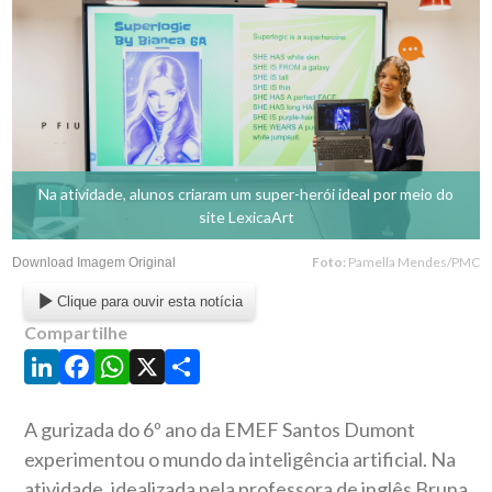
Na atividade, alunos criaram um super-herói ideal por meio do
site LexicaArt
Foto:
Pamella Mendes/PMC
Download Imagem Original
Clique para ouvir esta notícia
Compartilhe
LinkedIn
Facebook
WhatsApp
X
Share
A gurizada do 6º ano da EMEF Santos Dumont
experimentou o mundo da inteligência artificial. Na
atividade, idealizada pela professora de inglês Bruna