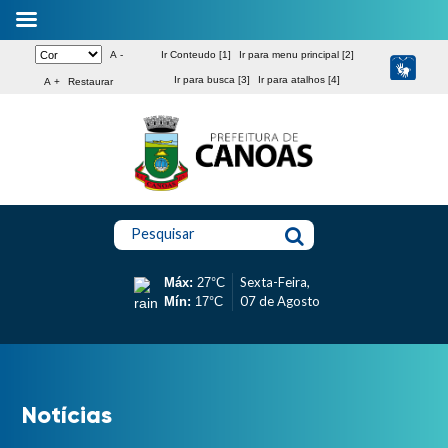
A -
Ir Conteudo [1]
Ir para menu principal [2]
Ir para busca [3]
Ir para atalhos [4]
A +
Restaurar
Pesquisar
Sexta-Feira,
Máx:
27°C
07 de Agosto
Mín:
17°C
Notícias