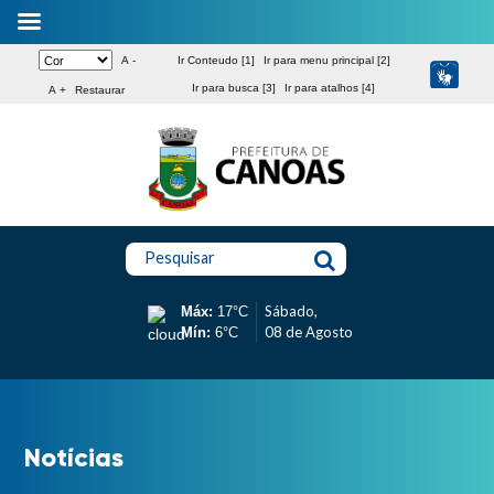
A -
Ir Conteudo [1]
Ir para menu principal [2]
Ir para busca [3]
Ir para atalhos [4]
A +
Restaurar
Pesquisar
Sábado,
Máx:
17°C
08 de Agosto
Mín:
6°C
Notícias