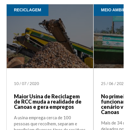
RECICLAGEM
MEIO AMBIEN
10
/
07
/
2020
25
/
06
/
2020
Maior Usina de Reciclagem
No primeiro
de RCC muda a realidade de
funcioname
Canoas e gera empregos
cenário vis
Canoas
A usina emprega cerca de 100
Mais de 34 mil
pessoas que recolhem, separam e
deixados nos 
beneficiam diversos tipos de resíduos