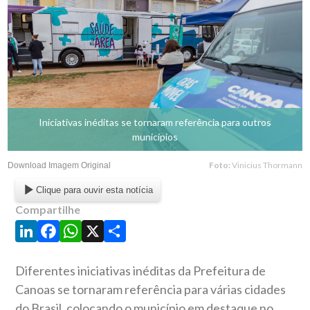
Iniciativas inéditas se tornaram referência para outros
municípios
Foto:
Vinicius Thormann
Download Imagem Original
Clique para ouvir esta notícia
Compartilhe
LinkedIn
Facebook
WhatsApp
X
Share
Diferentes iniciativas inéditas da Prefeitura de
Canoas se tornaram referência para várias cidades
do Brasil, colocando o município em destaque no