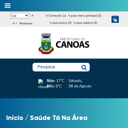
A -
Ir Conteudo [1]
Ir para menu principal [2]
Ir para busca [3]
Ir para atalhos [4]
A +
Restaurar
Pesquisar
Sábado,
Máx:
17°C
08 de Agosto
Mín:
6°C
Início
/
Saúde Tá Na Área