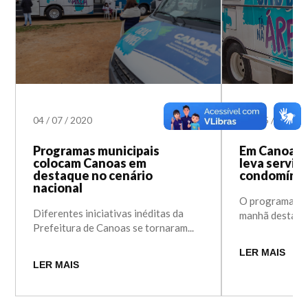
04
/
07
/
2020
21
/
05
/
2020
Programas municipais
Em Canoas, 
colocam Canoas em
leva serviç
destaque no cenário
condomínio
nacional
O programa Saú
Diferentes iniciativas inéditas da
manhã desta...
Prefeitura de Canoas se tornaram...
LER MAIS
LER MAIS