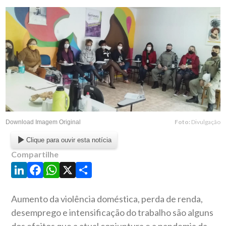
Foto:
Divulgação
Download Imagem Original
Clique para ouvir esta notícia
Compartilhe
LinkedIn
Facebook
WhatsApp
X
Share
Aumento da violência doméstica, perda de renda,
desemprego e intensificação do trabalho são alguns
dos efeitos que a atual conjuntura e a pandemia da