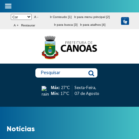
A -
Ir Conteudo [1]
Ir para menu principal [2]
Ir para busca [3]
Ir para atalhos [4]
A +
Restaurar
Pesquisar
Sexta-Feira,
Máx:
27°C
07 de Agosto
Mín:
17°C
Notícias