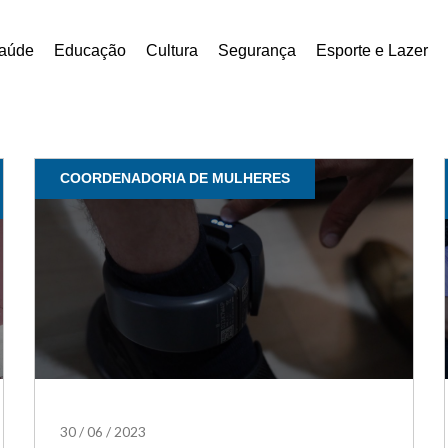
aúde
Educação
Cultura
Segurança
Esporte e Lazer
COORDENADORIA DE MULHERES
30
/
06
/
2023