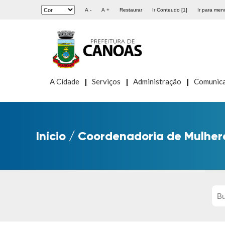
A -
A +
Restaurar
Ir Conteudo [1]
Ir para menu
A Cidade
Serviços
Administração
Comunic
Início
/
Coordenadoria de Mulher