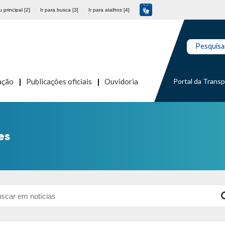
 principal [2]
Ir para busca [3]
Ir para atalhos [4]
Pesquisa
Portal da Trans
ação
Publicações oficiais
Ouvidoria
es