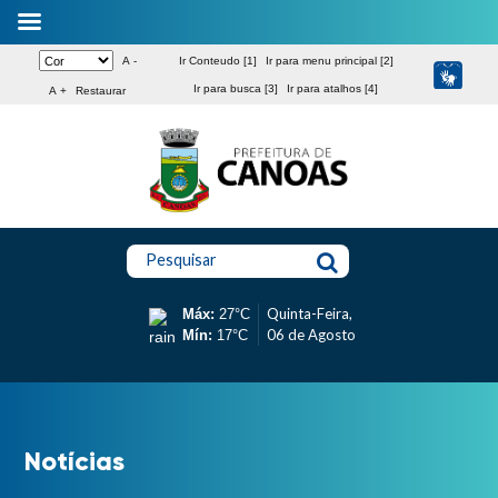
A -
Ir Conteudo [1]
Ir para menu principal [2]
Ir para busca [3]
Ir para atalhos [4]
A +
Restaurar
Pesquisar
Quinta-Feira,
Máx:
27°C
06 de Agosto
Mín:
17°C
Notícias