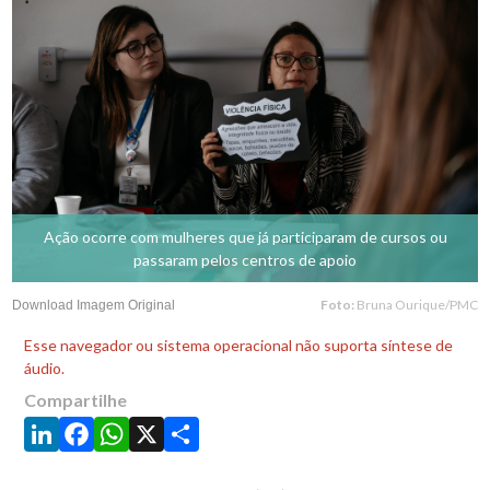
Ação ocorre com mulheres que já participaram de cursos ou
passaram pelos centros de apoio
Foto:
Bruna Ourique/PMC
Download Imagem Original
Esse navegador ou sistema operacional não suporta síntese de
áudio.
Compartilhe
LinkedIn
Facebook
WhatsApp
X
Share