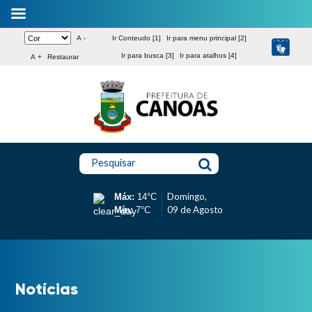
A -
Ir Conteudo [1]
Ir para menu principal [2]
Ir para busca [3]
Ir para atalhos [4]
A +
Restaurar
Pesquisar
Domingo,
Máx:
14°C
09 de Agosto
Mín:
7°C
Notícias