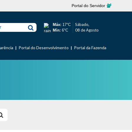
Portal do Servidor
Sábado,
Máx:
17°C
r
08 de Agosto
Mín:
6°C
parência
Portal do Desenvolvimento
Portal da Fazenda