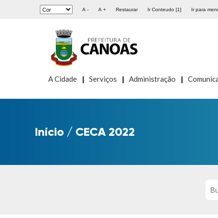
A -
A +
Restaurar
Ir Conteudo [1]
Ir para menu
A Cidade
Serviços
Administração
Comunic
Início
/
CECA 2022