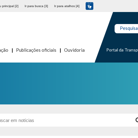
 principal [2]
Ir para busca [3]
Ir para atalhos [4]
Pesquisa
Portal da Trans
ação
Publicações oficiais
Ouvidoria