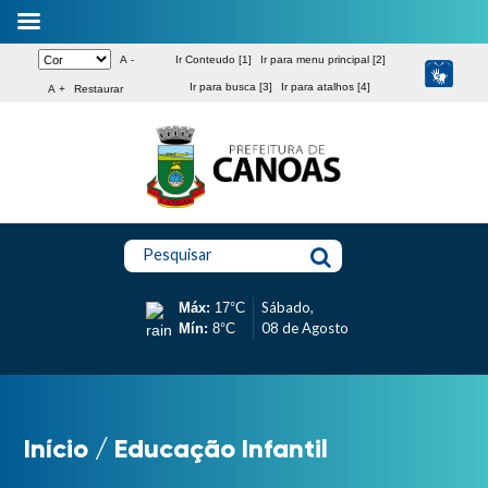
A -
Ir Conteudo [1]
Ir para menu principal [2]
Ir para busca [3]
Ir para atalhos [4]
A +
Restaurar
Pesquisar
Sábado,
Máx:
17°C
08 de Agosto
Mín:
8°C
Início
/
Educação Infantil