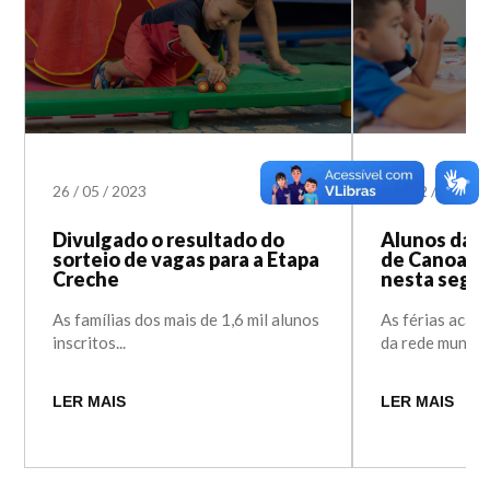
26
/
05
/
2023
13
/
02
/
2023
Divulgado o resultado do
Alunos da E
sorteio de vagas para a Etapa
de Canoas r
Creche
nesta segu
As famílias dos mais de 1,6 mil alunos
As férias acab
inscritos...
da rede municipa
LER MAIS
LER MAIS