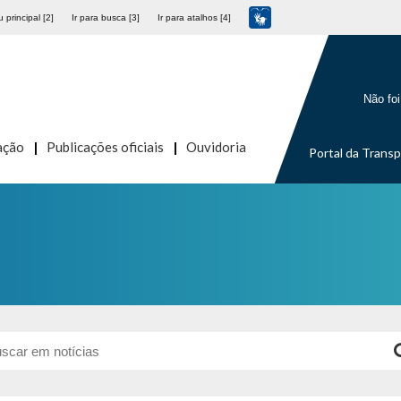
 principal [2]
Ir para busca [3]
Ir para atalhos [4]
Não foi
ação
Publicações oficiais
Ouvidoria
Portal da Trans