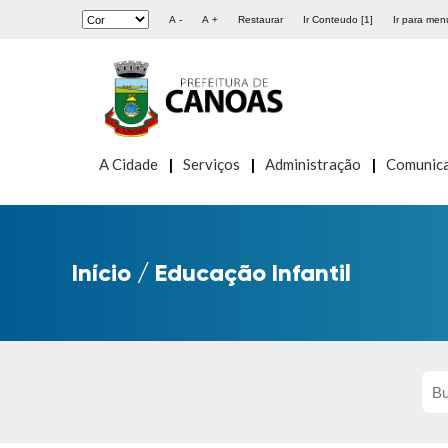
A -
A +
Restaurar
Ir Conteudo [1]
Ir para menu
A Cidade
Serviços
Administração
Comunic
Início
/
Educação Infantil