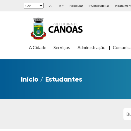
A -
A +
Restaurar
Ir Conteudo [1]
Ir para menu
A Cidade
Serviços
Administração
Comunic
Início
/
Estudantes