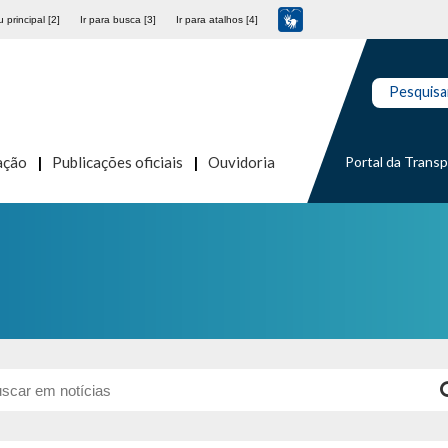
 principal [2]
Ir para busca [3]
Ir para atalhos [4]
Pesquisa
Portal da Trans
ação
Publicações oficiais
Ouvidoria