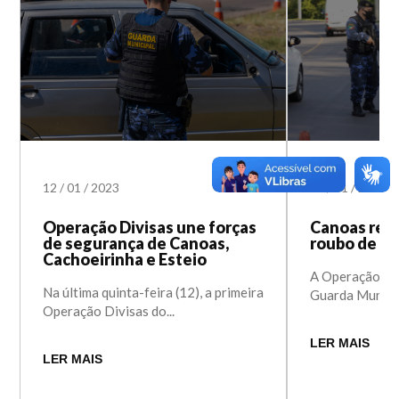
12
/
01
/
2023
10
/
01
/
2023
Operação Divisas une forças
Canoas red
de segurança de Canoas,
roubo de ve
Cachoeirinha e Esteio
A Operação Div
Na última quinta-feira (12), a primeira
Guarda Municip
Operação Divisas do...
LER MAIS
LER MAIS