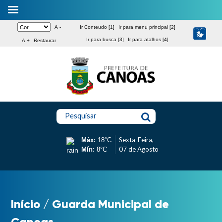
A -
Ir Conteudo [1]
Ir para menu principal [2]
Ir para busca [3]
Ir para atalhos [4]
A +
Restaurar
Pesquisar
Sexta-Feira,
Máx:
18°C
07 de Agosto
Mín:
8°C
Início
/
Guarda Municipal de
Canoas