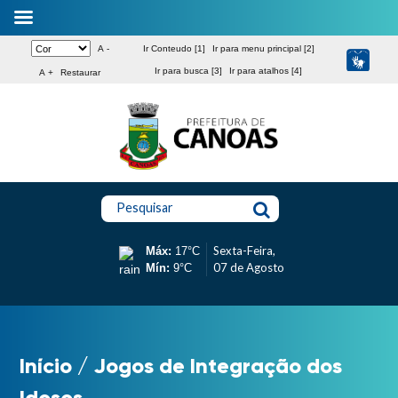
A -
Ir Conteudo [1]
Ir para menu principal [2]
Ir para busca [3]
Ir para atalhos [4]
A +
Restaurar
Pesquisar
Sexta-Feira,
Máx:
17°C
07 de Agosto
Mín:
9°C
Início
/
Jogos de Integração dos
Idosos