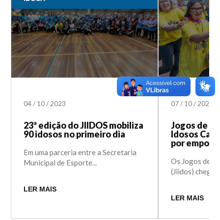
04
/
10
/
2023
07
/
10
/
2022
23ª edição do JIIDOS mobiliza
Jogos de In
90 idosos no primeiro dia
Idosos Can
por empolga
Em uma parceria entre a Secretaria
Os Jogos de In
Municipal de Esporte...
(Jiidos) chegara
LER MAIS
LER MAIS