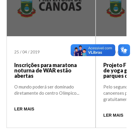
25
/
04
/
2019
07
/
03
/
2019
Inscrições para maratona
Projeto Fin
noturna de WAR estão
de yoga gra
abertas
parques de
O mundo poderá ser dominado
Pelo segundo a
diretamente do centro Olímpico...
canoenses pode
gratuitamente..
LER MAIS
LER MAIS