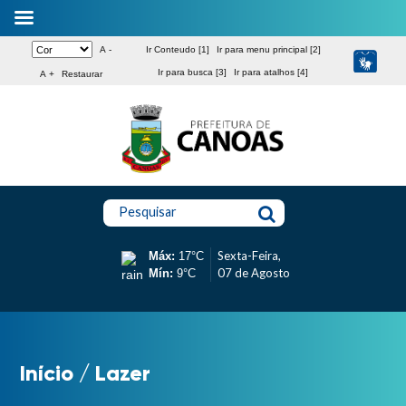
A -
Ir Conteudo [1]
Ir para menu principal [2]
Ir para busca [3]
Ir para atalhos [4]
A +
Restaurar
Pesquisar
Sexta-Feira,
Máx:
17°C
07 de Agosto
Mín:
9°C
Início
/
Lazer