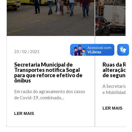
23
/
02
/
2021
24
/
01
/
2020
Secretaria Municipal de
Ruas da Reg
Transportes notifica Sogal
alteração de
para que reforce efetivo de
de segunda
ônibus
A Secretaria M
Em razão do agravamento dos casos
e Mobilidade ini
de Covid-19, combinado...
LER MAIS
LER MAIS