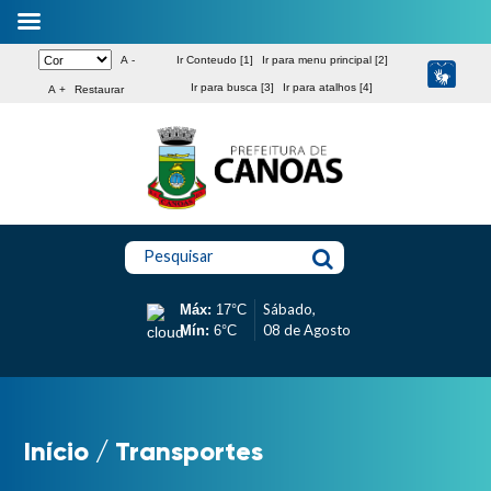
A -
Ir Conteudo [1]
Ir para menu principal [2]
Ir para busca [3]
Ir para atalhos [4]
A +
Restaurar
Pesquisar
Sábado,
Máx:
17°C
08 de Agosto
Mín:
6°C
Início
/
Transportes