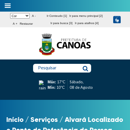
A -
Ir Conteudo [1]
Ir para menu principal [2]
Ir para busca [3]
Ir para atalhos [4]
A +
Restaurar
Pesquisar
Sábado,
Máx:
17°C
08 de Agosto
Mín:
10°C
Início
/
Serviços
/
Alvará Localizado
e Ponto de Referência de Pessoa