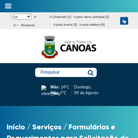
A -
Ir Conteudo [1]
Ir para menu principal [2]
Ir para busca [3]
Ir para atalhos [4]
A +
Restaurar
Pesquisar
Domingo,
Máx:
14°C
09 de Agosto
Mín:
7°C
Início
/
Serviços
/
Formulários e
Requerimentos para Solicitação de