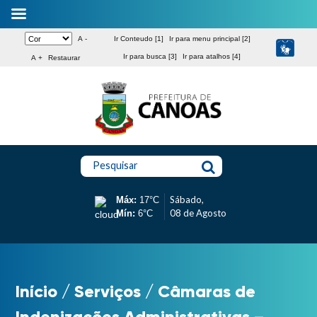
A -
Ir Conteudo [1]
Ir para menu principal [2]
Ir para busca [3]
Ir para atalhos [4]
A +
Restaurar
Pesquisar
Sábado,
Máx:
17°C
08 de Agosto
Mín:
6°C
Início
/
Serviços
/
Câmaras de
Indenizações Administrativas –