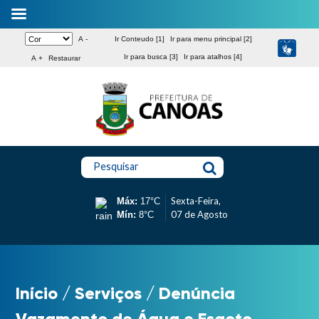
A -
Ir Conteudo [1]
Ir para menu principal [2]
Ir para busca [3]
Ir para atalhos [4]
A +
Restaurar
Pesquisar
Sexta-Feira,
Máx:
17°C
07 de Agosto
Mín:
8°C
Início
/
Serviços
/
Denúncia
Vazamento de Água e Esgoto