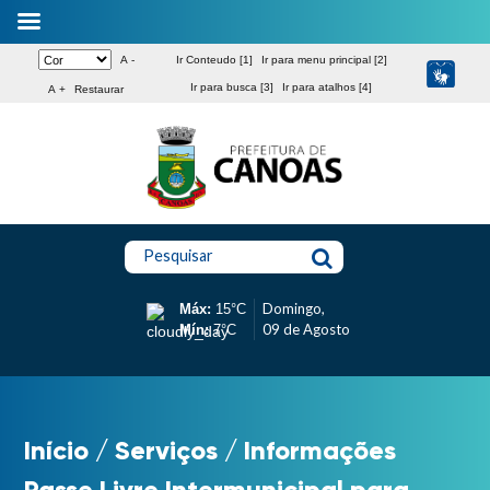
A -
Ir Conteudo [1]
Ir para menu principal [2]
Ir para busca [3]
Ir para atalhos [4]
A +
Restaurar
Pesquisar
Domingo,
Máx:
15°C
09 de Agosto
Mín:
7°C
Início
/
Serviços
/
Informações
Passe Livre Intermunicipal para